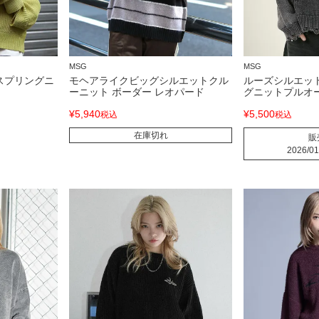
MSG
MSG
スプリングニ
モヘアライクビッグシルエットクル
ルーズシルエッ
ーニット ボーダー レオパード
グニットプルオ
¥
5,940
¥
5,500
税込
税込
在庫切れ
販
2026/01