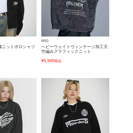
MSG
繍ニットポロシャツ
ヘビーウェイトヴィンテージ加工天
竺編みグラフィックニット
¥
5,940
税込