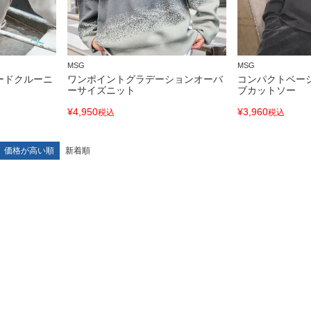
MSG
MSG
ードクルーニ
ワンポイントグラデーションオーバ
コンパクトベー
ーサイズニット
ブカットソー
¥
4,950
¥
3,960
税込
税込
価格が高い順
新着順