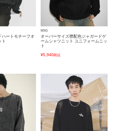
MSG
ドハートモチーフオ
オーバーサイズ襟配色ジャガードゲ
ット
ームシャツニット ユニフォームニッ
ト
¥
5,940
税込