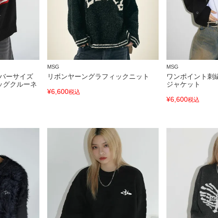
MSG
MSG
/オーバーサイズ
リボンヤーングラフィックニット
ワンポイント刺
ッグクルーネ
ジャケット
¥
6,600
税込
¥
6,600
税込