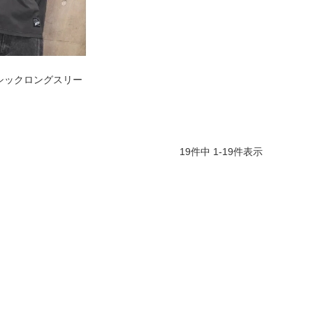
シックロングスリー
19
件中
1
-
19
件表示