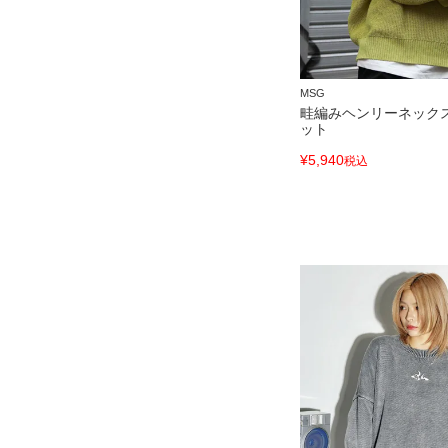
MSG
畦編みヘンリーネック
ット
¥
5,940
税込