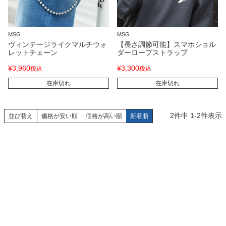
MSG
MSG
ヴィンテージライクマルチウォ
【長さ調節可能】スマホショル
レットチェーン
ダーロープストラップ
¥
3,960
¥
3,300
税込
税込
在庫切れ
在庫切れ
2
件中
1
-
2
件表示
並び替え
価格が安い順
価格が高い順
新着順