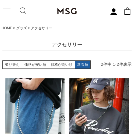
HOME
グッズ
アクセサリー
アクセサリー
2
件中
1
-
2
件表示
並び替え
価格が安い順
価格が高い順
新着順