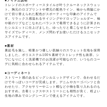
■アイテム説明
トレンドのスポーティースタイルが叶うクルーネックスウェッ
ト。胸元のロゴプリントや襟元の配色ライン、袖から両脇にか
けて切り替えられた配色がスポーティーな印象のアイテムで
す。リラックス感溢れるサイジングやドロップショルダー、袖
や裾のリブなどこなれたバランスで着用できるように計算され
たシルエットに仕上げました。ゆったりと着こなせるオーバー
サイズでレディース、メンズ問わずお使いただけるユニセック
スアイテムです。
■素材
裏起毛を施し、軽量かつ優しい肌触りのスウェット生地を採用
しました。ポリエステル100％素材でストレッチ性も抜群。シ
ワになりにくく洗濯機でのお洗濯が可能なので、いつものコー
デに気軽に合わせられるアイテムです。
■コーディネート
ストリート感のあるビッグシルエットデザインで、合わせるだ
けで今っぽいコーデが完成します。デニムやカーゴパンツと合
わせたり、アクセサリーやニット帽など小物を取り入れるのも
おすすめ。古着ミックスやストリートにも相性が良く、程よい
生地の厚みでロングシーズンで使えるアイテムです。