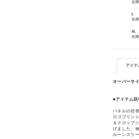
在
L
在
XL
在
アイテ
オーバーサ
■アイテム説
パネルの切
ロゴプリン
＆ドロップ
げました。
ルーンスリ