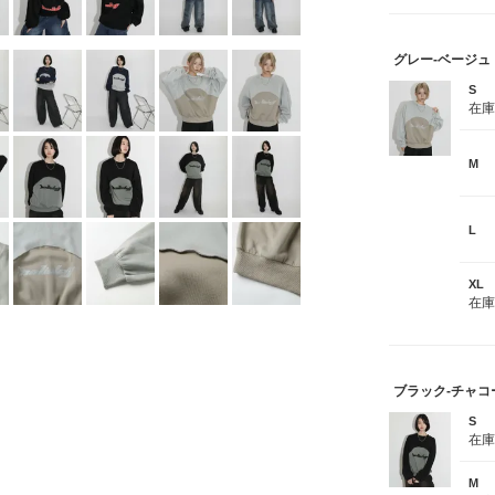
グレー‐ベージュ
S
在
M
L
XL
在
ブラック-チャコ
S
在
M