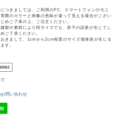
味につきましては、ご利用のPC、スマートフォンのモニ
り実際のカラーと画像の色味が違って見える場合がござい
かじめご了承の上、ご注文ください。
、縫製や素材により同サイズでも、若干の誤差が生じてし
予めご了承ください。
おきまして、1cmから2cm程度のサイズ個体差が生じる
います。
40083
いて
のお問い合わせ