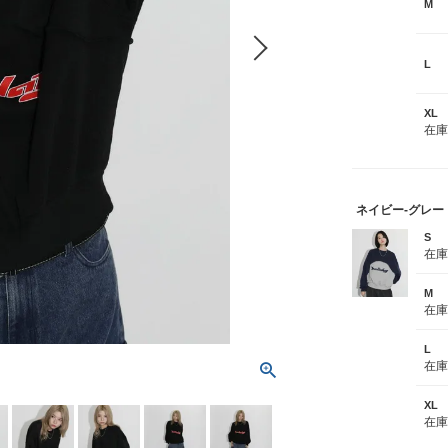
M
L
XL
在
ネイビー-グレー
S
在
M
在
L
在
XL
在