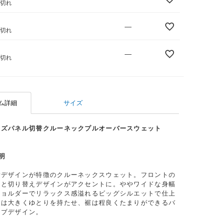
庫切れ
—
庫切れ
—
庫切れ
ム詳細
サイズ
イズパネル切替クルーネックプルオーバースウェット
明
替デザインが特徴のクルーネックスウェット。フロントの
トと切り替えデザインがアクセントに。ややワイドな身幅
ショルダーでリラックス感溢れるビッグシルエットで仕上
袖は大きくゆとりを持たせ、裾は程良くたまりができるバ
ーブデザイン。