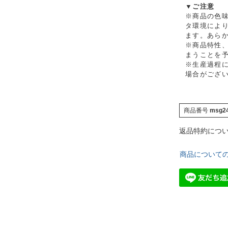
▼ご注意
※商品の色
タ環境によ
ます。あら
※商品特性
まうことを
※生産過程に
場合がござ
商品番号
msg2
返品特約につ
商品について