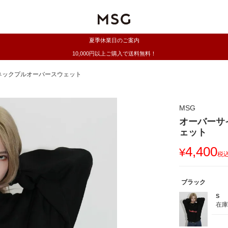
夏季休業日のご案内
10,000円以上ご購入で送料無料！
ネックプルオーバースウェット
MSG
オーバーサ
ェット
4,400
¥
税
ブラック
S
在