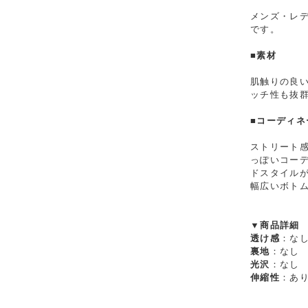
メンズ・レ
です。
■素材
肌触りの良い
ッチ性も抜
■コーディネ
ストリート
っぽいコー
ドスタイル
幅広いボト
▼商品詳細
透け感
：な
裏地
：なし
光沢
：なし
伸縮性
：あ