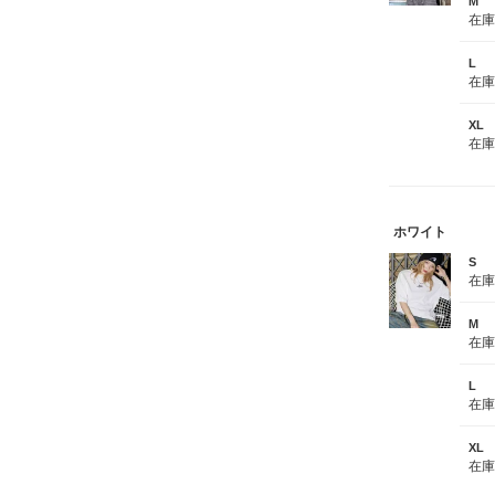
M
在
L
在
XL
在
ホワイト
S
在
M
在
L
在
XL
在