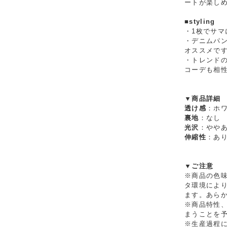
ートが楽し
■styling
・1枚でサマ
・デニムパ
オススメで
・トレンド
コーデも相
▼商品詳細
透け感
：ホ
裏地
：なし
光沢
：やや
伸縮性
：あ
▼ご注意
※商品の色
タ環境によ
ます。あら
※商品特性
まうことを
※生産過程に