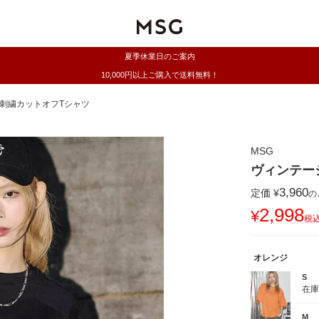
夏季休業日のご案内
10,000円以上ご購入で送料無料！
刺繍カットオフTシャツ
MSG
ヴィンテー
3,960
定価
¥
の
2,998
¥
税
オレンジ
S
在
M