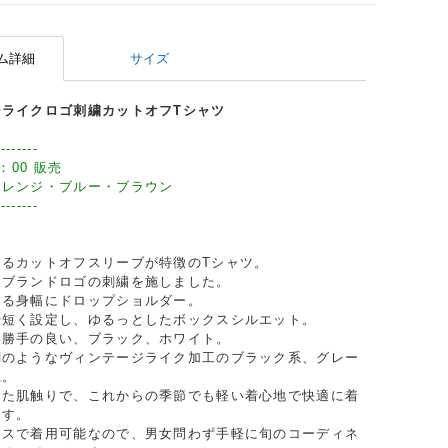
ム詳細
サイズ
ジライクロゴ刺繍カットオフTシャツ
--------
：00 販売
オレンジ・ブルー・ブラウン
--------
あるカットオフスリーブが特徴のTシャツ。
にブランドロゴの刺繍を施しました。
ある身幅にドロップショルダー。
や短く設定し、ゆるっとしたボックスシルエット。
い勝手の良い、ブラック、ホワイト。
調のようなヴィンテージライク加工のブラック系、グレー
系。
した肌触りで、これからの季節でも軽い着心地で快適に着
ます。
クスで着用可能なので、男女問わず手軽に旬のコーディネ