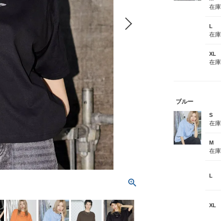
在
L
在
XL
在
ブルー
S
在
M
在
L
XL