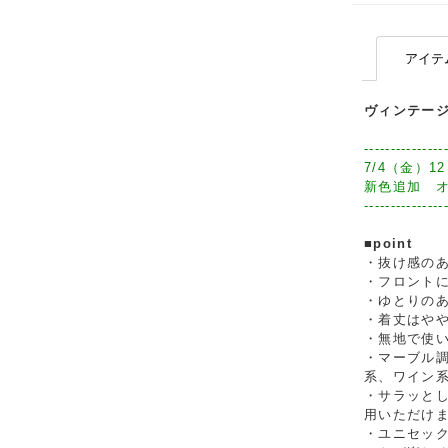
アイテ
ヴィンテー
---------------
7/4（金）12
新色追加 
---------------
■point
・抜け感の
・フロント
・ゆとりの
・着丈はや
・無地で使
・マーブル
系、ワイン
・サラッと
用いただけ
・ユニセッ