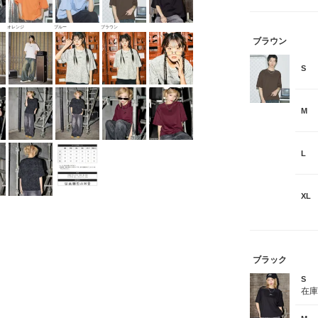
オレンジ
ブルー
ブラウン
ブラウン
S
M
L
XL
ブラック
S
在