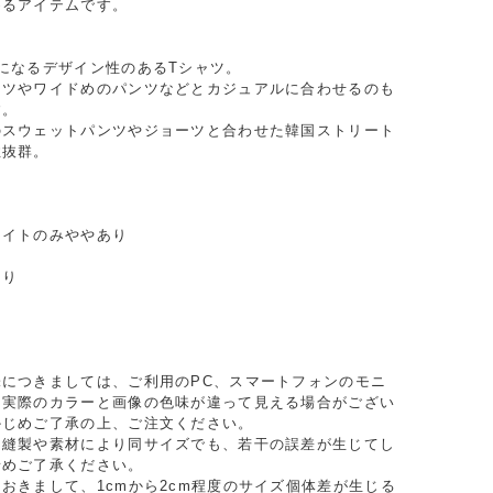
めるアイテムです。
になるデザイン性のあるTシャツ。
ンツやワイドめのパンツなどとカジュアルに合わせるのも
す。
のスウェットパンツやジョーツと合わせた韓国ストリート
性抜群。
ワイトのみややあり
あり
り
味につきましては、ご利用のPC、スマートフォンのモニ
り実際のカラーと画像の色味が違って見える場合がござい
かじめご了承の上、ご注文ください。
、縫製や素材により同サイズでも、若干の誤差が生じてし
予めご了承ください。
おきまして、1cmから2cm程度のサイズ個体差が生じる