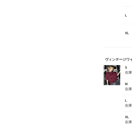
L
XL
ヴィンテージワ
S
在
M
在
L
在
XL
在