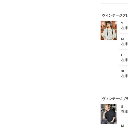
ヴィンテージグ
S
在
M
在
L
在
XL
在
ヴィンテージブ
S
在
M