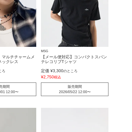
MSG
】マルチチャームメ
【メール便対応】コンパクトスパン
ネックレス
テレコリブTシャツ
定価
¥
3,300
ころ
のところ
¥
2,750
税込
売期間
販売期間
/01 12:00
〜
2026/05/22 12:00
〜