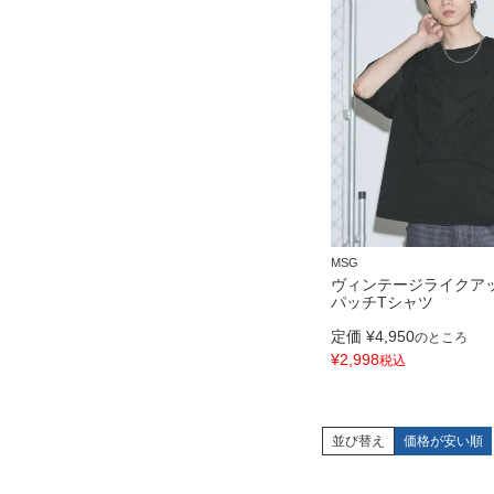
MSG
ヴィンテージライクア
パッチTシャツ
定価
¥
4,950
のところ
¥
2,998
税込
並び替え
価格が安い順