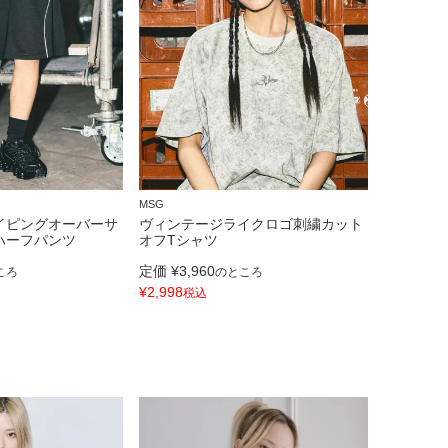
MSG
イピングオーバーサ
ヴィンテージライクロゴ刺繍カット
ハーフパンツ
オフTシャツ
定価
¥
3,960
ころ
のところ
¥
2,998
税込