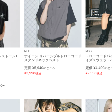
MSG
MSG
ンストーンT
ナイロン リバーシブルドローコード
ドローコードパ
スタンドネックベスト
イズスウェット
定価
¥
5,940
定価
¥
4,400
のところ
のと
¥
2,998
¥
2,998
税込
税込
00
〜