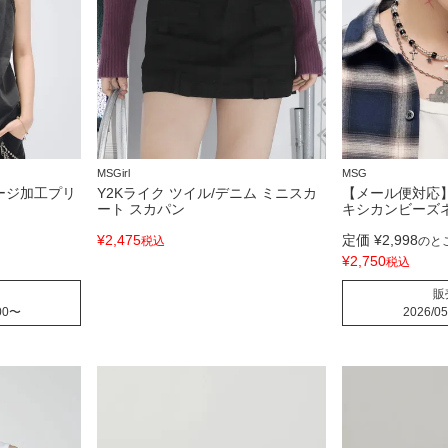
MSGirl
MSG
ージ加工プリ
Y2Kライク ツイル/デニム ミニスカ
【メール便対応
ート スカパン
キシカンビーズ
¥
2,475
定価
¥
2,998
税込
のと
¥
2,750
税込
販
00
〜
2026/05