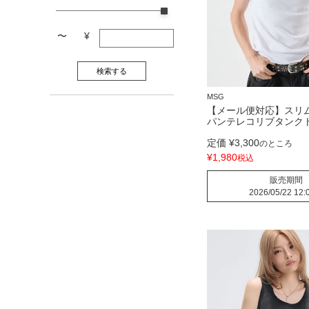
〜
¥
検索する
MSG
【メール便対応】スリ
パンテレコリブタンク
定価
¥
3,300
のところ
¥
1,980
税込
販売期間
2026/05/22 12: