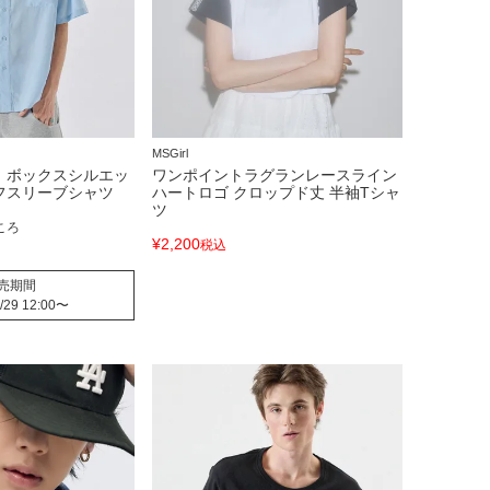
MSGirl
】ボックスシルエッ
ワンポイントラグランレースライン
フスリーブシャツ
ハートロゴ クロップド丈 半袖Tシャ
ツ
ころ
¥
2,200
税込
売期間
/29 12:00
〜