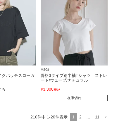
MSGirl
イクパッチスローガ
骨格3タイプ別半袖Tシャツ ストレ
ート/ウェーブ/ナチュラル
¥
3,300
ころ
税込
在庫切れ
210
件中
1
-
20
件表示
1
2
…
11