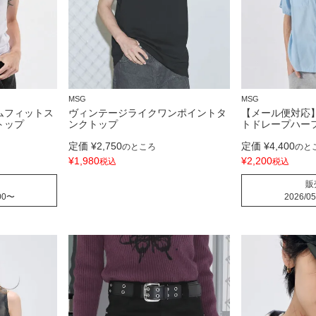
MSG
MSG
ムフィットス
ヴィンテージライクワンポイントタ
【メール便対応
トップ
ンクトップ
トドレープハー
定価
¥
2,750
定価
¥
4,400
のところ
のと
¥
1,980
¥
2,200
税込
税込
販
00
〜
2026/05