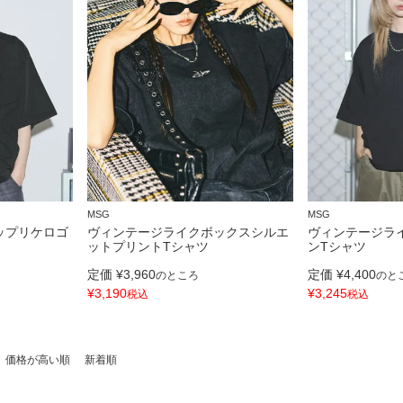
MSG
MSG
ップリケロゴ
ヴィンテージライクボックスシルエ
ヴィンテージラ
ットプリントTシャツ
ンTシャツ
定価
¥
3,960
定価
¥
4,400
のところ
のと
¥
3,190
¥
3,245
税込
税込
価格が高い順
新着順