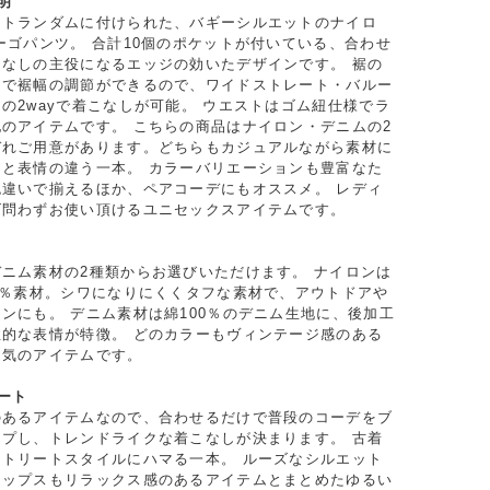
明
アトランダムに付けられた、バギーシルエットのナイロ
ーゴパンツ。 合計10個のポケットが付いている、合わせ
こなしの主役になるエッジの効いたデザインです。 裾の
ドで裾幅の調節ができるので、ワイドストレート・バルー
の2wayで着こなしが可能。 ウエストはゴム紐仕様でラ
のアイテムです。 こちらの商品はナイロン・デニムの2
ぞれご用意があります。どちらもカジュアルながら素材に
ッと表情の違う一本。 カラーバリエーションも豊富なた
色違いで揃えるほか、ペアコーデにもオススメ。 レディ
ズ問わずお使い頂けるユニセックスアイテムです。
ニム素材の2種類からお選びいただけます。 ナイロンは
0％素材。シワになりにくくタフな素材で、アウトドアや
ンにも。 デニム素材は綿100％のデニム生地に、後加工
性的な表情が特徴。 どのカラーもヴィンテージ感のある
囲気のアイテムです。
ート
のあるアイテムなので、合わせるだけで普段のコーデをブ
ップし、トレンドライクな着こなしが決まります。 古着
ストリートスタイルにハマる一本。 ルーズなシルエット
トップスもリラックス感のあるアイテムとまとめたゆるい