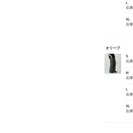
L
在
XL
在
オリーブ
S
在
M
在
L
在
XL
在