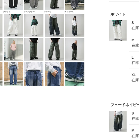
ブラック
ダークグレー
オリーブ
チャコール
ホワイト
S
在
M
在
L
在
XL
在
フェードネイビ
S
在
M
在