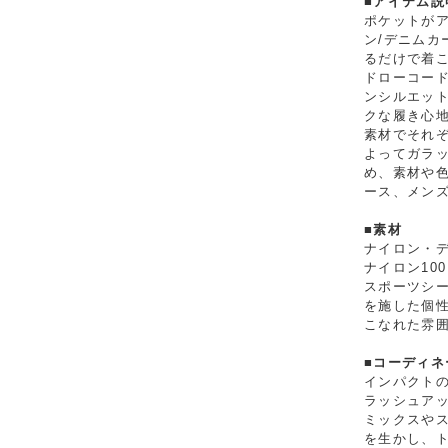
■アイテム説
ポケットが
ン/デニムカ
るだけで着
ドローコー
ンシルエット
クな履き心地
素材でそれ
よってガラ
め、素材や
ース、メン
■素材
ナイロン・デ
ナイロン10
スポーツシー
を施した個
こなれた雰
■コーディネ
インパクト
ラッシュア
ミックスや
を生かし、