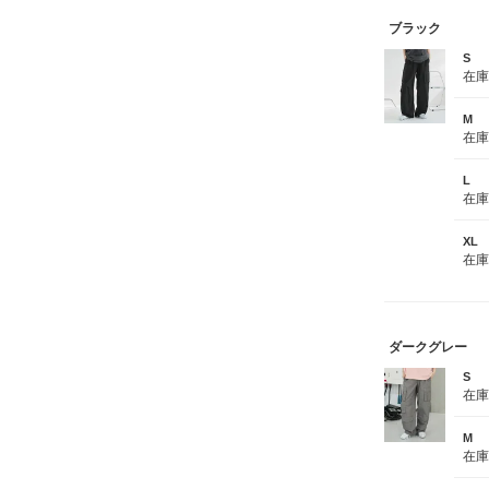
ブラック
S
在
M
在
L
在
XL
在
ダークグレー
S
在
M
在