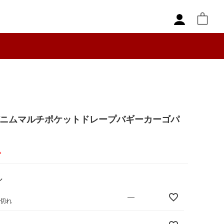
デニムマルチポケットドレープバギーカーゴパ
込
ル
—
庫切れ