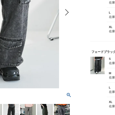
在
L
在
XL
在
フェードブラッ
S
在
M
在
L
在
XL
在