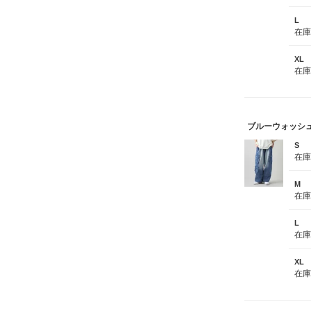
L
在
XL
在
ブルーウォッシ
S
在
M
在
L
在
XL
在