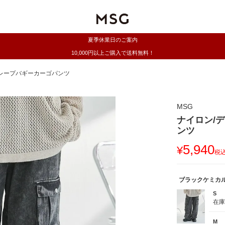
夏季休業日のご案内
10,000円以上ご購入で送料無料！
レープバギーカーゴパンツ
MSG
ナイロン/
ンツ
5,940
¥
税
ブラックケミカ
S
在
M