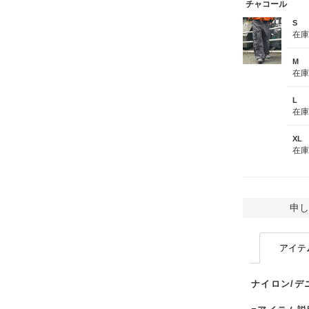
チャコール
S
在
M
在
L
在
XL
在
申し
アイテ
ナイロン/デ