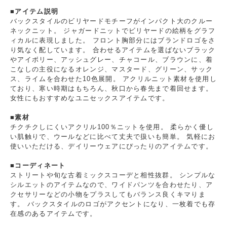
■アイテム説明
バックスタイルのビリヤードモチーフがインパクト大のクルー
ネックニット。 ジャガードニットでビリヤードの絵柄をグラフ
ィカルに表現しました。 フロント胸部分にはブランドロゴをさ
り気なく配しています。 合わせるアイテムを選ばないブラック
やアイボリー、アッシュグレー、チャコール、ブラウンに、着
こなしの主役になるオレンジ、マスタード、グリーン、サック
ス、ライムを合わせた10色展開。 アクリルニット素材を使用し
ており、寒い時期はもちろん、秋口から春先まで着回せます。
女性にもおすすめなユニセックスアイテムです。
■素材
チクチクしにくいアクリル100％ニットを使用。 柔らかく優し
い肌触りで、ウールなどに比べて丈夫で扱いも簡単。 気軽にお
使いいただける、デイリーウェアにぴったりのアイテムです。
■コーディネート
ストリートや旬な古着ミックスコーデと相性抜群。 シンプルな
シルエットのアイテムなので、ワイドパンツを合わせたり、ア
クセサリーなどの小物をプラスしてもバランス良くキマりま
す。 バックスタイルのロゴがアクセントになり、一枚着でも存
在感のあるアイテムです。