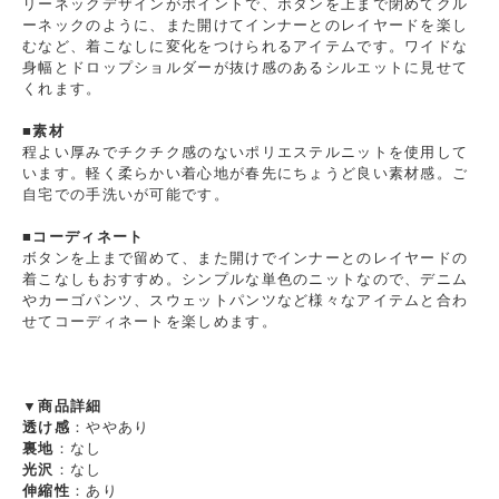
リーネックデザインがポイントで、ボタンを上まで閉めてクル
ーネックのように、また開けてインナーとのレイヤードを楽し
むなど、着こなしに変化をつけられるアイテムです。ワイドな
身幅とドロップショルダーが抜け感のあるシルエットに見せて
くれます。
■素材
程よい厚みでチクチク感のないポリエステルニットを使用して
います。軽く柔らかい着心地が春先にちょうど良い素材感。ご
自宅での手洗いが可能です。
■コーディネート
ボタンを上まで留めて、また開けでインナーとのレイヤードの
着こなしもおすすめ。シンプルな単色のニットなので、デニム
やカーゴパンツ、スウェットパンツなど様々なアイテムと合わ
せてコーディネートを楽しめます。
▼商品詳細
透け感
：ややあり
裏地
：なし
光沢
：なし
伸縮性
：あり