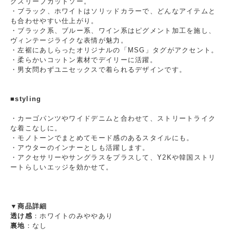
グスリーブカットソー。
・ブラック、ホワイトはソリッドカラーで、どんなアイテムと
も合わせやすい仕上がり。
・ブラック系、ブルー系、ワイン系はピグメント加工を施し、
ヴィンテージライクな表情が魅力。
・左裾にあしらったオリジナルの「MSG」タグがアクセント。
・柔らかいコットン素材でデイリーに活躍。
・男女問わずユニセックスで着られるデザインです。
■styling
・カーゴパンツやワイドデニムと合わせて、ストリートライク
な着こなしに。
・モノトーンでまとめてモード感のあるスタイルにも。
・アウターのインナーとしも活躍します。
・アクセサリーやサングラスをプラスして、Y2Kや韓国ストリ
ートらしいエッジを効かせて。
▼商品詳細
透け感
：ホワイトのみややあり
裏地
：なし