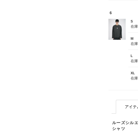
6
S
在
M
在
L
在
XL
在
アイテ
ルーズシル
シャツ