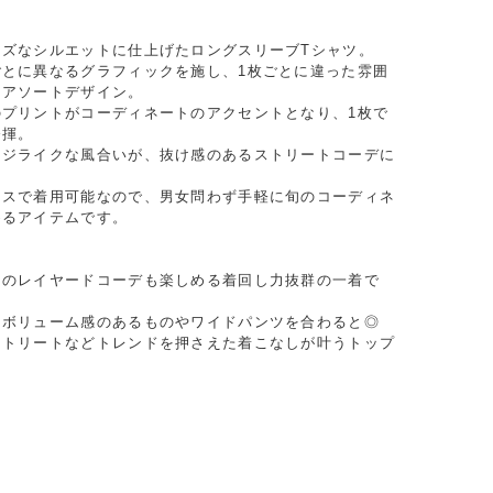
ーズなシルエットに仕上げたロングスリーブTシャツ。
ごとに異なるグラフィックを施し、1枚ごとに違った雰囲
るアソートデザイン。
のプリントがコーディネートのアクセントとなり、1枚で
発揮。
ージライクな風合いが、抜け感のあるストリートコーデに
クスで着用可能なので、男女問わず手軽に旬のコーディネ
めるアイテムです。
とのレイヤードコーデも楽しめる着回し力抜群の一着で
はボリューム感のあるものやワイドパンツを合わると◎
ストリートなどトレンドを押さえた着こなしが叶うトップ
し