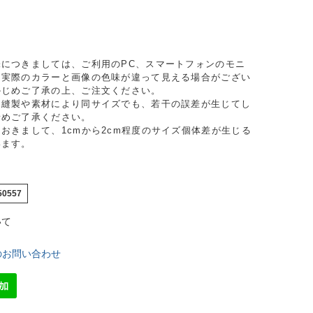
り
味につきましては、ご利用のPC、スマートフォンのモニ
り実際のカラーと画像の色味が違って見える場合がござい
かじめご了承の上、ご注文ください。
、縫製や素材により同サイズでも、若干の誤差が生じてし
予めご了承ください。
おきまして、1cmから2cm程度のサイズ個体差が生じる
います。
50557
いて
のお問い合わせ