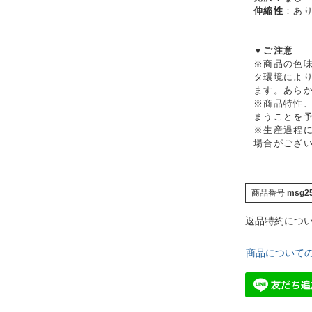
伸縮性
：あ
▼ご注意
※商品の色
タ環境によ
ます。あら
※商品特性
まうことを
※生産過程に
場合がござ
商品番号
msg2
返品特約につ
商品について