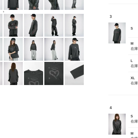
6
3
S
M
在
L
在
XL
在
4
S
在
M