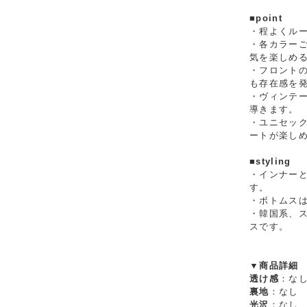
■point
・程よくル
・各カラー
気を楽しめ
・フロント
も存在感を
・ヴィンテ
導きます。
・ユニセッ
ートが楽し
■styling
・インナー
す。
・ボトムス
・韓国系、
スです。
▼商品詳細
透け感
：な
裏地
：なし
光沢
：なし