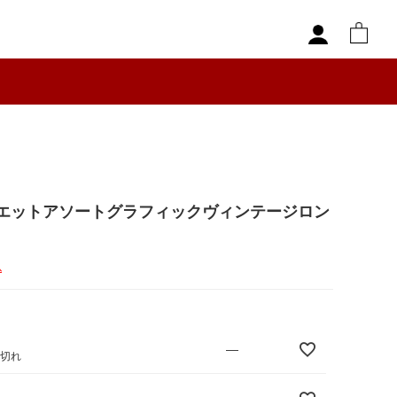
エットアソートグラフィックヴィンテージロン
込
—
庫切れ