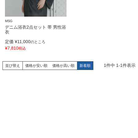
MSG
デニム浴衣2点セット 帯 男性浴
衣
定価
¥
11,000
のところ
¥
7,810
税込
1
件中
1
-
1
件表示
並び替え
価格が安い順
価格が高い順
新着順