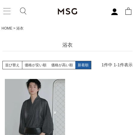
HOME
浴衣
浴衣
1
件中
1
-
1
件表示
並び替え
価格が安い順
価格が高い順
新着順