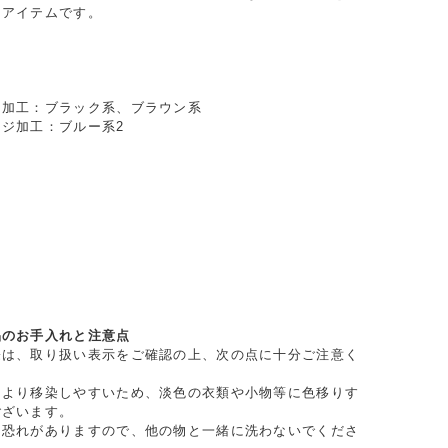
るアイテムです。
ュ加工：ブラック系、ブラウン系
ジ加工：ブルー系2
し
し
品のお手入れと注意点
際は、取り扱い表示をご確認の上、次の点に十分ご注意く
により移染しやすいため、淡色の衣類や小物等に色移りす
ございます。
る恐れがありますので、他の物と一緒に洗わないでくださ