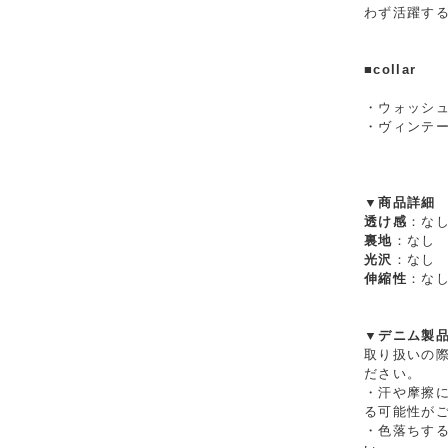
わず活躍す
■collar
・ウォッシ
・ヴィンテー
▼商品詳細
透け感
：な
裏地
：なし
光沢
：なし
伸縮性
：な
▼デニム製
取り扱いの
ださい。
・汗や摩擦
る可能性が
・色落ちす