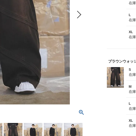
在
L
在
XL
在
ブラウンウォッ
S
在
M
在
L
在
XL
在