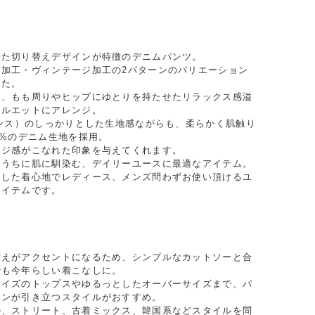
った切り替えデザインが特徴のデニムパンツ。
ュ加工・ヴィンテージ加工の2パターンのバリエーション
した。
は、もも周りやヒップにゆとりを持たせたリラックス感溢
シルエットにアレンジ。
オンス）のしっかりとした生地感ながらも、柔らかく肌触り
0%のデニム生地を採用。
ージ感がこなれた印象を与えてくれます。
くうちに肌に馴染む、デイリーユースに最適なアイテム。
とした着心地でレディース、メンズ問わずお使い頂けるユ
アイテムです。
替えがアクセントになるため、シンプルなカットソーと合
でも今年らしい着こなしに。
サイズのトップスやゆるっとしたオーバーサイズまで、パ
インが引き立つスタイルがおすすめ。
ル、ストリート、古着ミックス、韓国系などスタイルを問