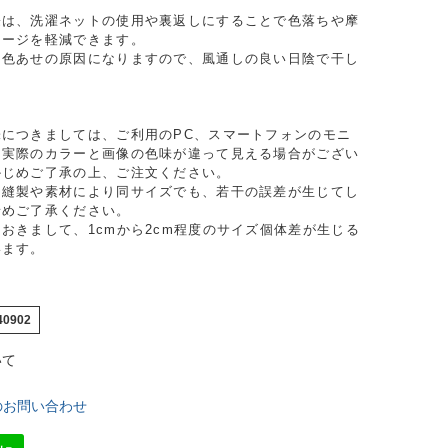
際は、洗濯ネットの使用や裏返しにすることで色落ちや摩
メージを軽減できます。
は色あせの原因になりますので、風通しの良い日陰で干し
。
味につきましては、ご利用のPC、スマートフォンのモニ
り実際のカラーと画像の色味が違って見える場合がござい
かじめご了承の上、ご注文ください。
、縫製や素材により同サイズでも、若干の誤差が生じてし
予めご了承ください。
おきまして、1cmから2cm程度のサイズ個体差が生じる
います。
40902
いて
のお問い合わせ