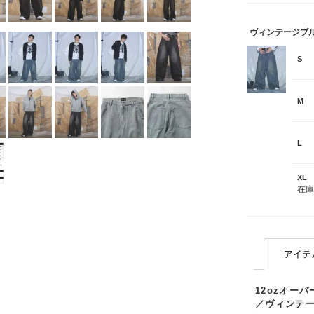
ヴィンテージブ
S
M
L
XL
在
アイテ
12ozオー
／ヴィンテ