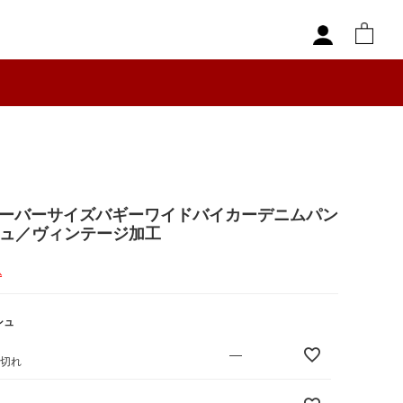
】オーバーサイズバギーワイドバイカーデニムパン
シュ／ヴィンテージ加工
込
シュ
—
庫切れ