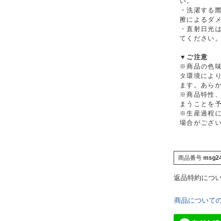
い。
・洗濯する
擦によるダ
・直射日光
てください
▼ご注意
※商品の色
タ環境によ
ます。あら
※商品特性
まうことを
※生産過程に
場合がござ
商品番号
msg2
返品特約につ
商品について