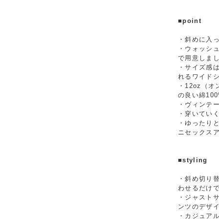
■point
・斜めに入
・ウォッシ
で用意しま
・サイズ感
れるワイド
・12oz（
の良い綿10
・ヴィンテ
・穿いてい
・ゆったり
ニセックス
■styling
・斜め切り
わせるだけ
・ジャスト
ンツのデザ
・カジュア