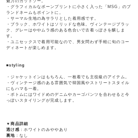
魅力のカットソー。
・グラフィカルなボーンプリントに小さく入った「MSG」のブ
ランドネームもポイントに。
・サーマル生地の為サラリとした着用感です。
・ブラック、ホワイトはソリッドな色味。ヴィンテージブラッ
ク、グレーはややムラ感のある色合いで古着っぽさを醸しま
す。
・ユニセックスで着用可能なので、男女問わず手軽に旬のコー
ディネートが楽しめます。
■styling
・ジャケットインはもちろん、一枚着でも主役級のアイテム。
・ヴィンテージ感のある雰囲気で韓国風やストリートスタイル
にもハマる一着。
・ボトムにはワイドめのデニムやカーゴパンツを合わせると今
っぽいスタイリングが完成します。
▼商品詳細
透け感
：ホワイトのみややあり
裏地
：なし