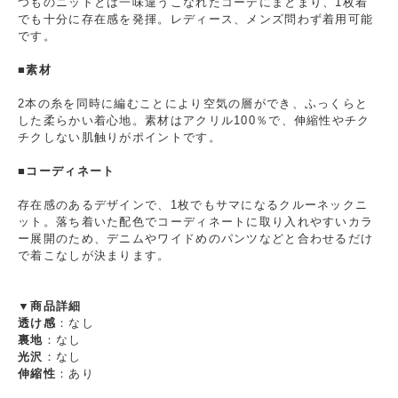
つものニットとは一味違うこなれたコーデにまとまり、1枚着
でも十分に存在感を発揮。レディース、メンズ問わず着用可能
です。
■素材
2本の糸を同時に編むことにより空気の層ができ、ふっくらと
した柔らかい着心地。素材はアクリル100％で、伸縮性やチク
チクしない肌触りがポイントです。
■コーディネート
存在感のあるデザインで、1枚でもサマになるクルーネックニ
ット。落ち着いた配色でコーディネートに取り入れやすいカラ
ー展開のため、デニムやワイドめのパンツなどと合わせるだけ
で着こなしが決まります。
▼商品詳細
透け感
：なし
裏地
：なし
光沢
：なし
伸縮性
：あり