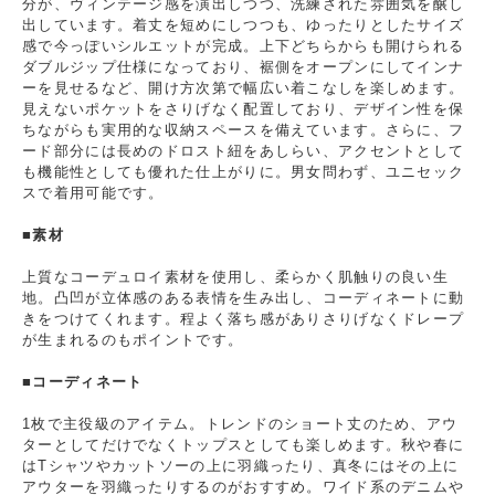
分が、ヴィンテージ感を演出しつつ、洗練された雰囲気を醸し
出しています。着丈を短めにしつつも、ゆったりとしたサイズ
感で今っぽいシルエットが完成。上下どちらからも開けられる
ダブルジップ仕様になっており、裾側をオープンにしてインナ
ーを見せるなど、開け方次第で幅広い着こなしを楽しめます。
見えないポケットをさりげなく配置しており、デザイン性を保
ちながらも実用的な収納スペースを備えています。さらに、フ
ード部分には長めのドロスト紐をあしらい、アクセントとして
も機能性としても優れた仕上がりに。男女問わず、ユニセック
スで着用可能です。
■素材
上質なコーデュロイ素材を使用し、柔らかく肌触りの良い生
地。凸凹が立体感のある表情を生み出し、コーディネートに動
きをつけてくれます。程よく落ち感がありさりげなくドレープ
が生まれるのもポイントです。
■コーディネート
1枚で主役級のアイテム。トレンドのショート丈のため、アウ
ターとしてだけでなくトップスとしても楽しめます。秋や春に
はTシャツやカットソーの上に羽織ったり、真冬にはその上に
アウターを羽織ったりするのがおすすめ。ワイド系のデニムや