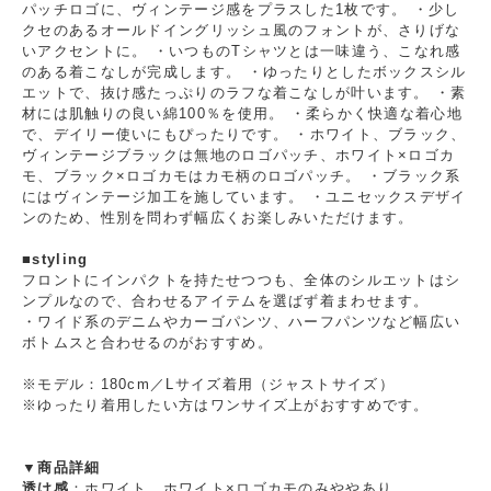
パッチロゴに、ヴィンテージ感をプラスした1枚です。 ・少し
クセのあるオールドイングリッシュ風のフォントが、さりげな
いアクセントに。 ・いつものTシャツとは一味違う、こなれ感
のある着こなしが完成します。 ・ゆったりとしたボックスシル
エットで、抜け感たっぷりのラフな着こなしが叶います。 ・素
材には肌触りの良い綿100％を使用。 ・柔らかく快適な着心地
で、デイリー使いにもぴったりです。 ・ホワイト、ブラック、
ヴィンテージブラックは無地のロゴパッチ、ホワイト×ロゴカ
モ、ブラック×ロゴカモはカモ柄のロゴパッチ。 ・ブラック系
にはヴィンテージ加工を施しています。 ・ユニセックスデザイ
ンのため、性別を問わず幅広くお楽しみいただけます。
■styling
フロントにインパクトを持たせつつも、全体のシルエットはシ
ンプルなので、合わせるアイテムを選ばず着まわせます。
・ワイド系のデニムやカーゴパンツ、ハーフパンツなど幅広い
ボトムスと合わせるのがおすすめ。
※モデル：180cm／Lサイズ着用（ジャストサイズ）
※ゆったり着用したい方はワンサイズ上がおすすめです。
▼商品詳細
透け感
：ホワイト、ホワイト×ロゴカモのみややあり