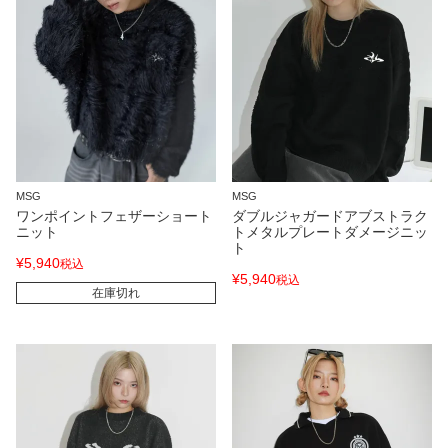
MSG
MSG
ワンポイントフェザーショート
ダブルジャガードアブストラク
ニット
トメタルプレートダメージニッ
ト
¥
5,940
税込
¥
5,940
税込
在庫切れ