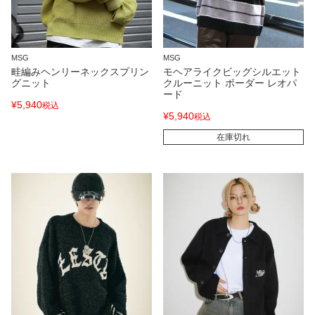
MSG
MSG
畦編みヘンリーネックスプリン
モヘアライクビッグシルエット
グニット
クルーニット ボーダー レオパ
ード
¥
5,940
税込
¥
5,940
税込
在庫切れ