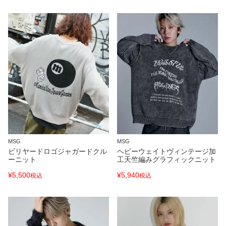
MSG
MSG
ビリヤードロゴジャガードクル
ヘビーウェイトヴィンテージ加
ーニット
工天竺編みグラフィックニット
¥
5,500
¥
5,940
税込
税込