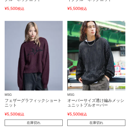
¥
5,500
¥
5,500
税込
税込
MSG
MSG
フェザーグラフィックショート
オーバーサイズ透け編みメッシ
ニット
ュニットプルオーバー
¥
5,500
¥
5,500
税込
税込
在庫切れ
在庫切れ