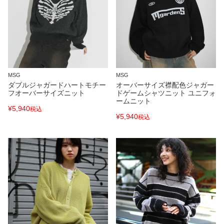
MSG
MSG
ダブルジャガードハートモチー
オーバーサイズ襟配色ジャガー
フオーバーサイズニット
ドゲームシャツニット ユニフォ
ームニット
¥
5,940
税込
¥
5,940
税込